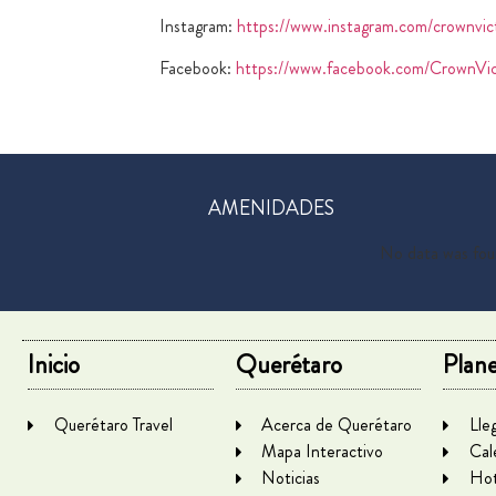
Instagram:
https://www.instagram.com/crownvict
Facebook:
https://www.facebook.com/CrownVic
AMENIDADES
No data was fo
Inicio
Querétaro
Plane
Querétaro Travel
Acerca de Querétaro
Lle
Mapa Interactivo
Cal
Noticias
Hot