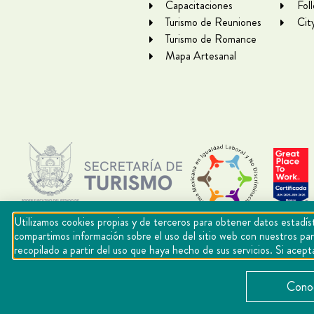
Capacitaciones
Fol
Turismo de Reuniones
Cit
Turismo de Romance
Mapa Artesanal
Utilizamos cookies propias y de terceros para obtener datos estadíst
compartimos información sobre el uso del sitio web con nuestros par
recopilado a partir del uso que haya hecho de sus servicios. Si ac
Copyright Querétaro Travel 2021 | v 1.1
Conoc