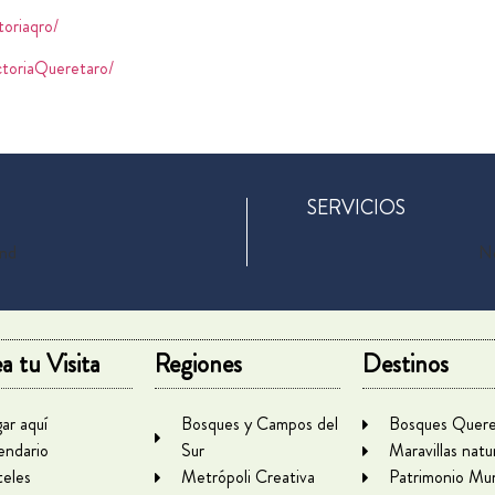
oriaqro/
toriaQueretaro/
SERVICIOS
und
No
a tu Visita
Regiones
Destinos
gar aquí
Bosques y Campos del
Bosques Quere
endario
Sur
Maravillas natu
eles
Metrópoli Creativa
Patrimonio Mun