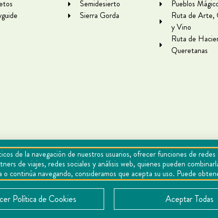
letos
Semidesierto
Pueblos Mágic
yguide
Sierra Gorda
Ruta de Arte,
y Vino
Ruta de Hacie
Queretanas
icos de la navegación de nuestros usuarios, ofrecer funciones de redes 
tners de viajes, redes sociales y análisis web, quienes pueden combina
epta o continúa navegando, consideramos que acepta su uso. Puede obten
Cookies
Aviso de privacidad
Directorio
Contacto
er Política de Cookies
Aceptar Todas