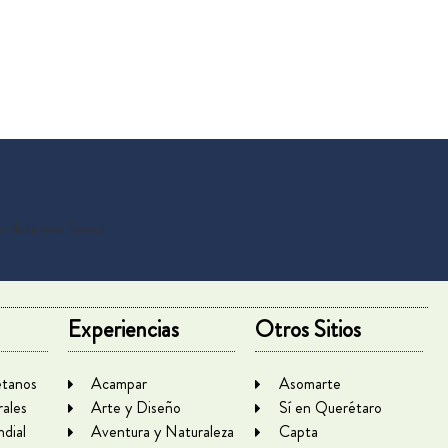
 data was found
Experiencias
Otros Sitios
tanos
Acampar
Asomarte
rales
Arte y Diseño
Sí en Querétaro
dial
Aventura y Naturaleza
Capta