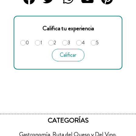
Califica tu experiencia
0
1
2
3
4
5
Calificar
CATEGORÍAS
Gastronomía
Ruta del Queso y Del Vino
,
,