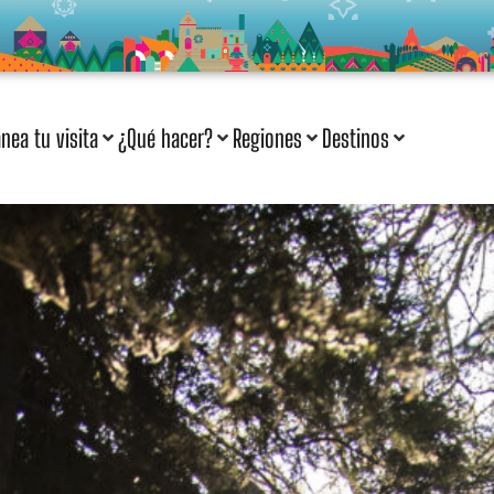
anea tu visita
¿Qué hacer?
Regiones
Destinos