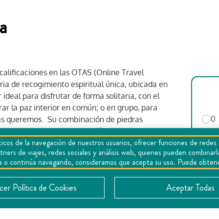
a
calificaciones en las OTAS (Online Travel
ia de recogimiento espiritual única, ubicada en
deal para disfrutar de forma solitaria, con el
ar la paz interior en común; o en grupo, para
0
ás queremos. Su combinación de piedras
bas generan una satisfacción corporal dificil de
icos de la navegación de nuestros usuarios, ofrecer funciones de redes 
 su encargado.
tners de viajes, redes sociales y análisis web, quienes pueden combina
epta o continúa navegando, consideramos que acepta su uso. Puede obten
er Política de Cookies
Aceptar Todas