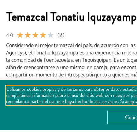
Temazcal Tonatiu Iquzayamp
★
★
★
★
★
(2)
4.0
Considerado el mejor temazcal del país, de acuerdo con las 
Agencys), el Tonatiu Iquzayampa es una experiencia milenar
la comunidad de Fuentezuelas, en Tequisquipan. Es un lugar i
afán de reencontrarse a uno mismo; en pareja, para encontr
compartir un momento de introspección junto a quienes m
incandescentes con métodos naturales y la selección de hier
Utilizamos cookies propias y de terceros para obtener datos estadíst
describir. Tómate un baño azteca de la mano de Don Toño,
compartimos información sobre el uso del sitio web con nuestros par
recopilado a partir del uso que haya hecho de sus servicios. Si ac
Conoc