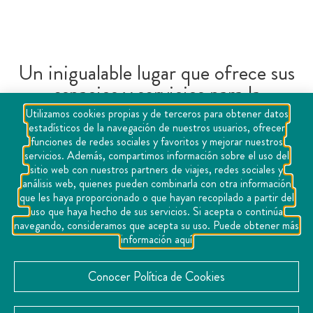
Un inigualable lugar que ofrece sus
espacios y servicios para la
realización de eventos sumamente
Utilizamos cookies propias y de terceros para obtener datos
estadísticos de la navegación de nuestros usuarios, ofrecer
importantes. A su boda dará un
funciones de redes sociales y favoritos y mejorar nuestros
ambiente muy campestre con la
servicios. Además, compartimos información sobre el uso del
sitio web con nuestros partners de viajes, redes sociales y
naturaleza que lo rodea y el aire
análisis web, quienes pueden combinarla con otra información
puro que corre por esos lugares,
que les haya proporcionado o que hayan recopilado a partir del
uso que haya hecho de sus servicios. Si acepta o continúa
siendo así perfecto para tan
navegando, consideramos que acepta su uso. Puede obtener más
emblemático acontecimiento.
información aquí
Conocer Política de Cookies
Página web:
https://salavive.mx/