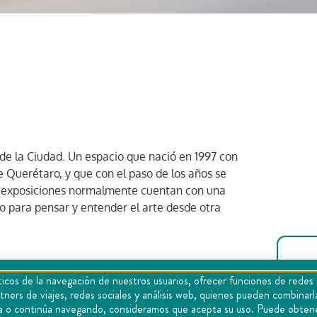
de la Ciudad. Un espacio que nació en 1997 con
e Querétaro, y que con el paso de los años se
Sus exposiciones normalmente cuentan con una
io para pensar y entender el arte desde otra
icos de la navegación de nuestros usuarios, ofrecer funciones de redes 
tners de viajes, redes sociales y análisis web, quienes pueden combina
0
epta o continúa navegando, consideramos que acepta su uso. Puede obten