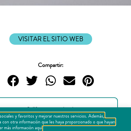
VISITAR EL SITIO WEB
Compartir:
Califica tu experiencia
sociales y favoritos y mejorar nuestros servicios. Además,
rla con otra información que les haya proporcionado o que hayan
1
2
3
4
5
er más información aquí