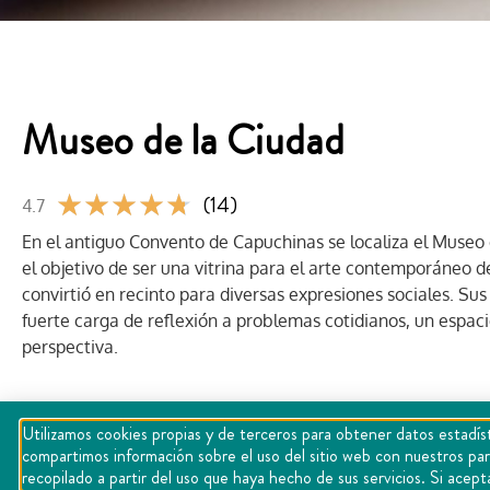
Museo de la Ciudad
★
★
★
★
★
(14)
4.7
En el antiguo Convento de Capuchinas se localiza el Museo 
el objetivo de ser una vitrina para el arte contemporáneo d
convirtió en recinto para diversas expresiones sociales. 
fuerte carga de reflexión a problemas cotidianos, un espac
perspectiva.
Utilizamos cookies propias y de terceros para obtener datos estadíst
compartimos información sobre el uso del sitio web con nuestros par
recopilado a partir del uso que haya hecho de sus servicios. Si ac