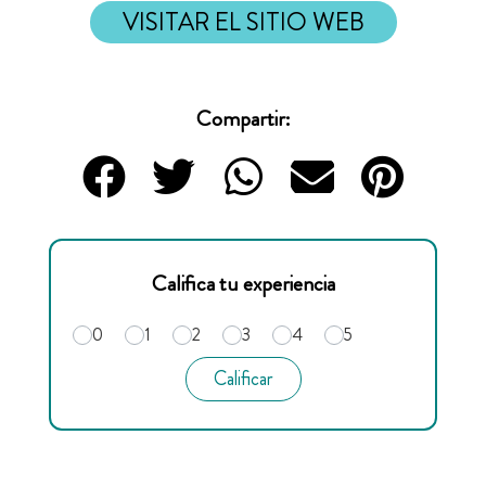
VISITAR EL SITIO WEB
Compartir:
Califica tu experiencia
0
1
2
3
4
5
Calificar