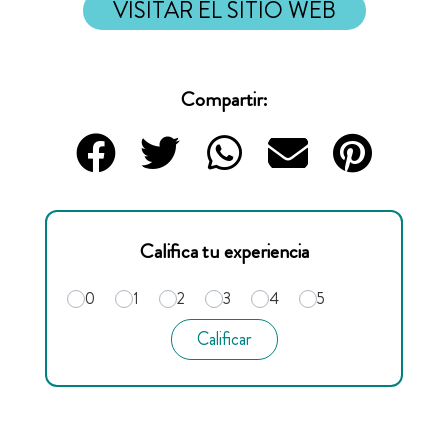
VISITAR EL SITIO WEB
Compartir:
Califica tu experiencia
0
1
2
3
4
5
Calificar