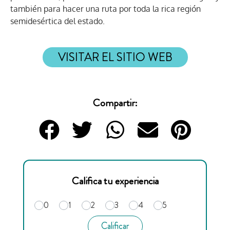
también para hacer una ruta por toda la rica región
semidesértica del estado.
VISITAR EL SITIO WEB
Compartir:
Califica tu experiencia
0
1
2
3
4
5
Calificar