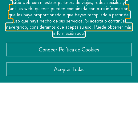
sitio web con nuestros partners de viajes, redes sociales y
En el Pueblo Mágico de
análisis web, quienes pueden combinarla con otra información
Tequisquiapan se encuentra esta
que les haya proporcionado o que hayan recopilado a partir del
uso que haya hecho de sus servicios. Si acepta o continúa
hacienda del siglo XVII, en donde la
navegando, consideramos que acepta su uso. Puede obtener más
magia que desprende este
información aquí
inconfundible recinto lleno de
Conocer Política de Cookies
naturaleza, de sus antepasados,
impregna el ambiente de su boda,
Aceptar Todas
consiguiendo que la velada
resulte inolvidable tanto para los
festejados como para los invitados
que les acompañen.