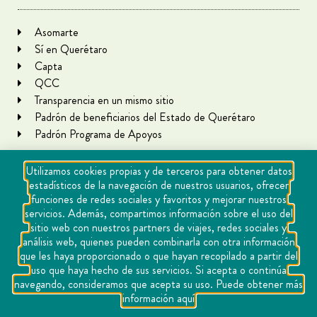
Asomarte
Sí en Querétaro
Capta
QCC
Transparencia en un mismo sitio
Padrón de beneficiarios del Estado de Querétaro
Padrón Programa de Apoyos
Utilizamos cookies propias y de terceros para obtener datos
estadísticos de la navegación de nuestros usuarios, ofrecer
funciones de redes sociales y favoritos y mejorar nuestros
servicios. Además, compartimos información sobre el uso del
sitio web con nuestros partners de viajes, redes sociales y
análisis web, quienes pueden combinarla con otra información
que les haya proporcionado o que hayan recopilado a partir del
Copyright Querétaro Travel 2021 | v 1.1
uso que haya hecho de sus servicios. Si acepta o continúa
navegando, consideramos que acepta su uso. Puede obtener más
Cookies
información aquí
Aviso de privacidad