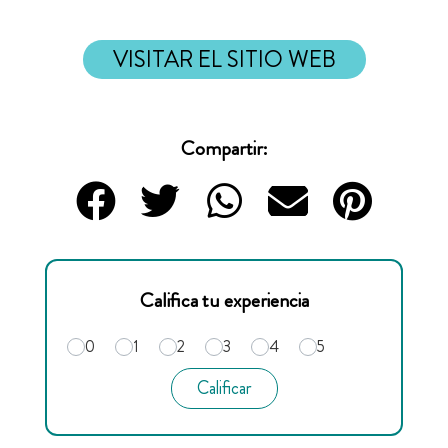
VISITAR EL SITIO WEB
Compartir:
Califica tu experiencia
0
1
2
3
4
5
Calificar