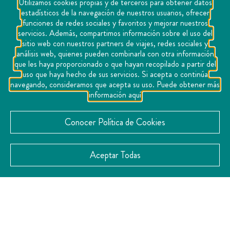
Utilizamos cookies propias y de terceros para obtener datos
estadísticos de la navegación de nuestros usuarios, ofrecer
funciones de redes sociales y favoritos y mejorar nuestros
servicios. Además, compartimos información sobre el uso del
sitio web con nuestros partners de viajes, redes sociales y
análisis web, quienes pueden combinarla con otra información
que les haya proporcionado o que hayan recopilado a partir del
uso que haya hecho de sus servicios. Si acepta o continúa
En esta preciosa hacienda tendrán
navegando, consideramos que acepta su uso. Puede obtener más
información aquí
una boda soñada, puesto que sus
espacios cuentan con encanto
Conocer Política de Cookies
propio y se adecuarán a la
perfección a la temática de su
Aceptar Todas
enlace nupcial. Con una
arquitectura del siglo XIX, cada
rincón de este recinto dispone de
un toque con esencia a la época
colonialista y con toques modernos