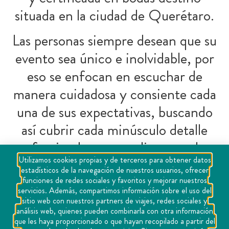
situada en la ciudad de Querétaro.
Las personas siempre desean que su
evento sea único e inolvidable, por
eso se enfocan en escuchar de
manera cuidadosa y consiente cada
una de sus expectativas, buscando
así cubrir cada minúsculo detalle
ofreciendo una amplia gama de
Utilizamos cookies propias y de terceros para obtener datos
opciones de proveedores calificados
estadísticos de la navegación de nuestros usuarios, ofrecer
para desarrollar y cubrir cada
funciones de redes sociales y favoritos y mejorar nuestros
servicios. Además, compartimos información sobre el uso del
necesidad o deseo planteado.
sitio web con nuestros partners de viajes, redes sociales y
análisis web, quienes pueden combinarla con otra información
que les haya proporcionado o que hayan recopilado a partir del
https://eventsforlife.com.mx/