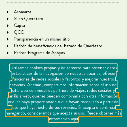
Asomarte
Sí en Querétaro
Capta
QCC
Transparencia en un mismo sitio
Padrón de beneficiarios del Estado de Querétaro
Padrón Programa de Apoyos
Utilizamos cookies propias y de terceros para obtener datos
estadísticos de la navegación de nuestros usuarios, ofrecer
funciones de redes sociales y favoritos y mejorar nuestros
servicios. Además, compartimos información sobre el uso del
sitio web con nuestros partners de viajes, redes sociales y
análisis web, quienes pueden combinarla con otra información
que les haya proporcionado o que hayan recopilado a partir del
Copyright Querétaro Travel 2021 | v 1.1
uso que haya hecho de sus servicios. Si acepta o continúa
navegando, consideramos que acepta su uso. Puede obtener más
Cookies
información aquí
Aviso de privacidad