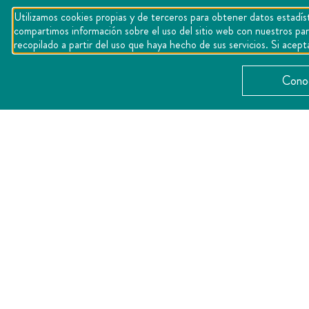
Utilizamos cookies propias y de terceros para obtener datos estadíst
compartimos información sobre el uso del sitio web con nuestros par
recopilado a partir del uso que haya hecho de sus servicios. Si ac
Conoc
CATEGORÍAS
Gastronomía
Comida
Entretenimiento
,
,
Pet Friendly