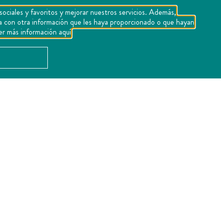
sociales y favoritos y mejorar nuestros servicios. Además,
1
2
3
4
5
rla con otra información que les haya proporcionado o que hayan
er más información aquí
Calificar
UBICACIÓN
Ver Mapa