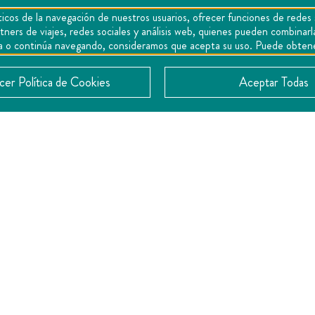
icos de la navegación de nuestros usuarios, ofrecer funciones de redes 
0
tners de viajes, redes sociales y análisis web, quienes pueden combina
epta o continúa navegando, consideramos que acepta su uso. Puede obten
er Política de Cookies
Aceptar Todas
CONTACTO
Calle, Paseo de las Artes 1531-B, Josefa Vergara
76090 Querétaro, México
442 119 5327