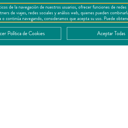
icos de la navegación de nuestros usuarios, ofrecer funciones de redes 
0
tners de viajes, redes sociales y análisis web, quienes pueden combina
epta o continúa navegando, consideramos que acepta su uso. Puede obten
er Política de Cookies
Aceptar Todas
CONTACTO
Av. Prol. Luis Pasteur Sur Nte 25, Centro, 76000
Santiago de Querétaro, Qro.
442 212 4249