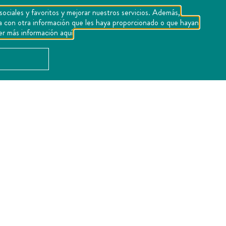
sociales y favoritos y mejorar nuestros servicios. Además,
1
2
3
4
5
rla con otra información que les haya proporcionado o que hayan
er más información aquí
Calificar
UBICACIÓN
Ver Mapa