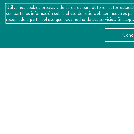
Utilizamos cookies propias y de terceros para obtener datos estadíst
compartimos información sobre el uso del sitio web con nuestros par
recopilado a partir del uso que haya hecho de sus servicios. Si ac
Conoc
CATEGORÍAS
Romance
Bienestar
Familiar
Negocios
,
,
,
Pet Friendly