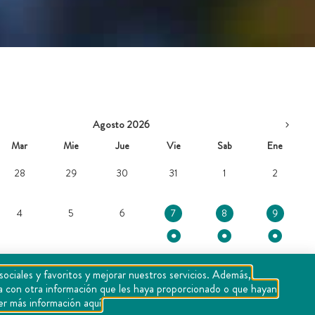
Agosto 2026
Mar
Mie
Jue
Vie
Sab
Ene
28
29
30
31
1
2
4
5
6
7
8
9
sociales y favoritos y mejorar nuestros servicios. Además,
11
12
13
14
15
16
rla con otra información que les haya proporcionado o que hayan
er más información aquí