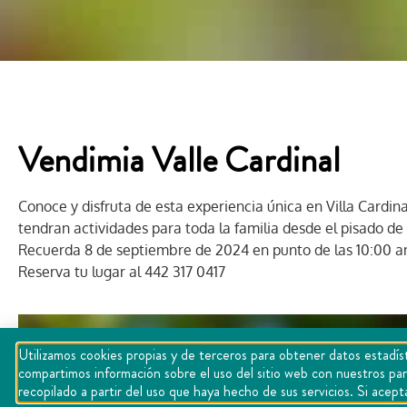
Vendimia Valle Cardinal
Conoce y disfruta de esta experiencia única en Villa Cardi
tendran actividades para toda la familia desde el pisado de 
Recuerda 8 de septiembre de 2024 en punto de las 10:00 
Reserva tu lugar al 442 317 0417
Utilizamos cookies propias y de terceros para obtener datos estadíst
compartimos información sobre el uso del sitio web con nuestros par
recopilado a partir del uso que haya hecho de sus servicios. Si ac