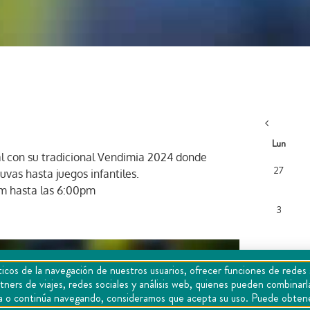
Lun
nal con su tradicional Vendimia 2024 donde
27
uvas hasta juegos infantiles.
am hasta las 6:00pm
3
icos de la navegación de nuestros usuarios, ofrecer funciones de redes 
10
tners de viajes, redes sociales y análisis web, quienes pueden combina
epta o continúa navegando, consideramos que acepta su uso. Puede obten