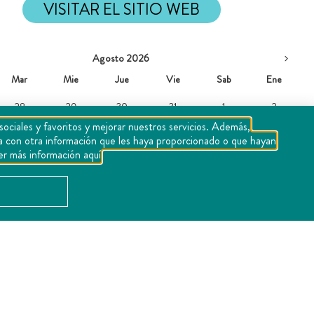
VISITAR EL SITIO WEB
Agosto 2026
Mar
Mie
Jue
Vie
Sab
Ene
28
29
30
31
1
2
sociales y favoritos y mejorar nuestros servicios. Además,
rla con otra información que les haya proporcionado o que hayan
4
5
6
7
8
9
er más información aquí
11
12
13
14
15
16
18
19
20
21
22
23