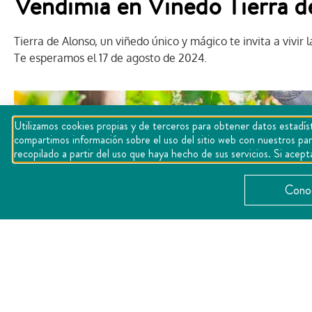
Vendimia en Viñedo Tierra d
Tierra de Alonso, un viñedo único y mágico te invita a vivir 
Te esperamos el 17 de agosto de 2024.
Utilizamos cookies propias y de terceros para obtener datos estadíst
compartimos información sobre el uso del sitio web con nuestros par
recopilado a partir del uso que haya hecho de sus servicios. Si ac
Conoc