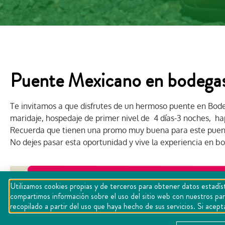
Puente Mexicano en bodegas
Te invitamos a que disfrutes de un hermoso puente en Bod
maridaje, hospedaje de primer nivel de 4 días-3 noches, h
Recuerda que tienen una promo muy buena para este puen
No dejes pasar esta oportunidad y vive la experiencia en 
Utilizamos cookies propias y de terceros para obtener datos estadíst
compartimos información sobre el uso del sitio web con nuestros par
recopilado a partir del uso que haya hecho de sus servicios. Si ac