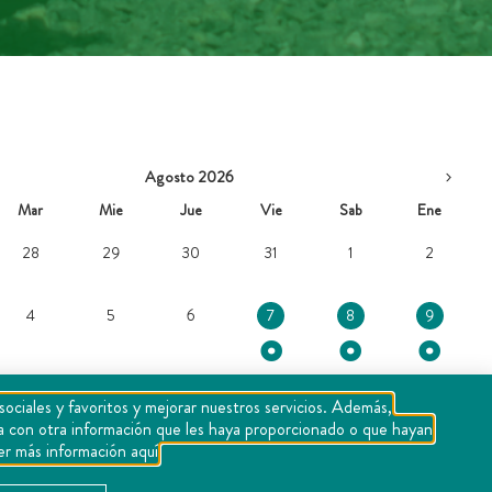
Agosto 2026
Mar
Mie
Jue
Vie
Sab
Ene
28
29
30
31
1
2
4
5
6
7
8
9
sociales y favoritos y mejorar nuestros servicios. Además,
rla con otra información que les haya proporcionado o que hayan
11
12
13
14
15
16
er más información aquí