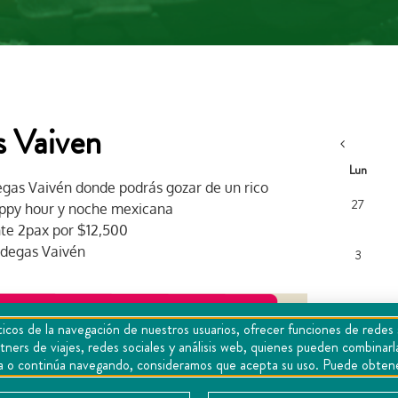
 Vaiven
Lun
egas Vaivén donde podrás gozar de un rico
27
appy hour y noche mexicana
te 2pax por $12,500
bodegas Vaivén
3
icos de la navegación de nuestros usuarios, ofrecer funciones de redes 
tners de viajes, redes sociales y análisis web, quienes pueden combina
10
epta o continúa navegando, consideramos que acepta su uso. Puede obten