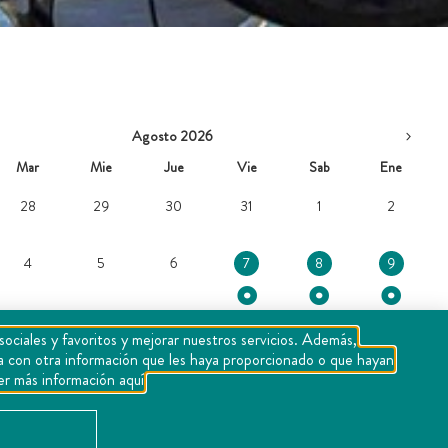
Agosto 2026
Mar
Mie
Jue
Vie
Sab
Ene
28
29
30
31
1
2
4
5
6
7
8
9
sociales y favoritos y mejorar nuestros servicios. Además,
rla con otra información que les haya proporcionado o que hayan
11
12
13
14
15
16
er más información aquí