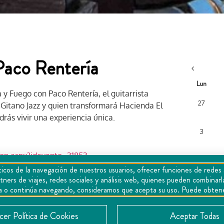
Paco Rentería
Lun
y Fuego con Paco Rentería, el guitarrista
27
Gitano Jazz y quien transformará Hacienda El
rás vivir una experiencia única.
3
on.aspx?idevento=31853
icos de la navegación de nuestros usuarios, ofrecer funciones de redes 
tners de viajes, redes sociales y análisis web, quienes pueden combina
10
epta o continúa navegando, consideramos que acepta su uso. Puede obten
er Política de Cookies
Aceptar Todas