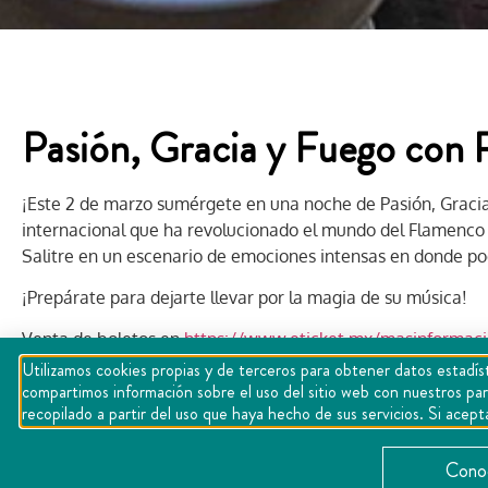
Pasión, Gracia y Fuego con 
¡Este 2 de marzo sumérgete en una noche de Pasión, Gracia 
internacional que ha revolucionado el mundo del Flamenco 
Salitre en un escenario de emociones intensas en donde pod
¡Prepárate para dejarte llevar por la magia de su música!
Venta de boletos en
https://www.eticket.mx/masinformaci
Utilizamos cookies propias y de terceros para obtener datos estadíst
compartimos información sobre el uso del sitio web con nuestros par
recopilado a partir del uso que haya hecho de sus servicios. Si ac
Conoc