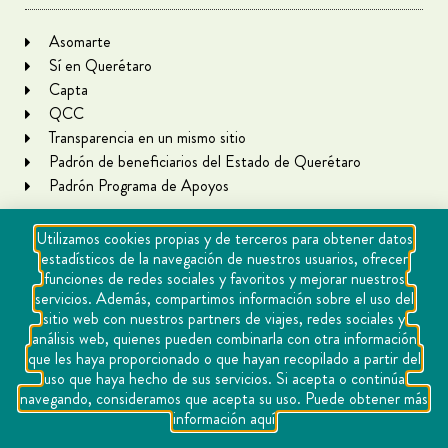
Asomarte
Sí en Querétaro
Capta
QCC
Transparencia en un mismo sitio
Padrón de beneficiarios del Estado de Querétaro
Padrón Programa de Apoyos
Utilizamos cookies propias y de terceros para obtener datos
estadísticos de la navegación de nuestros usuarios, ofrecer
funciones de redes sociales y favoritos y mejorar nuestros
servicios. Además, compartimos información sobre el uso del
sitio web con nuestros partners de viajes, redes sociales y
análisis web, quienes pueden combinarla con otra información
que les haya proporcionado o que hayan recopilado a partir del
Copyright Querétaro Travel 2021 | v 1.1
uso que haya hecho de sus servicios. Si acepta o continúa
navegando, consideramos que acepta su uso. Puede obtener más
Cookies
información aquí
Aviso de privacidad