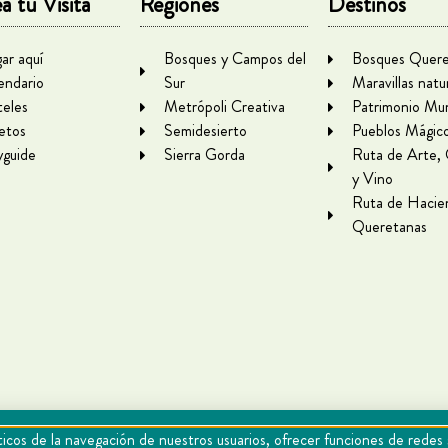
a tu Visita
Regiones
Destinos
gar aquí
Bosques y Campos del
Bosques Quere
endario
Sur
Maravillas natu
eles
Metrópoli Creativa
Patrimonio Mun
letos
Semidesierto
Pueblos Mágic
yguide
Sierra Gorda
Ruta de Arte,
y Vino
Ruta de Hacie
Queretanas
icos de la navegación de nuestros usuarios, ofrecer funciones de redes 