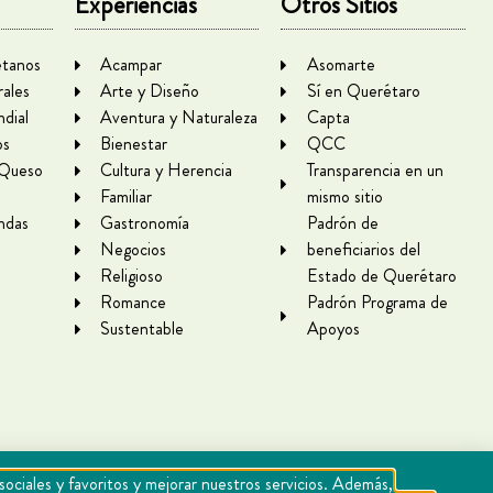
Experiencias
Otros Sitios
tanos
Acampar
Asomarte
rales
Arte y Diseño
Sí en Querétaro
dial
Aventura y Naturaleza
Capta
os
Bienestar
QCC
 Queso
Cultura y Herencia
Transparencia en un
Familiar
mismo sitio
ndas
Gastronomía
Padrón de
Negocios
beneficiarios del
Religioso
Estado de Querétaro
Romance
Padrón Programa de
Sustentable
Apoyos
sociales y favoritos y mejorar nuestros servicios. Además,