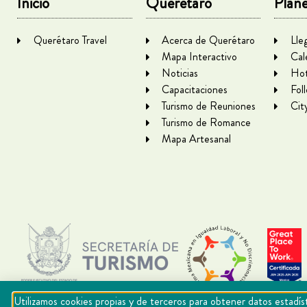
Inicio
Querétaro
Plane
Querétaro Travel
Acerca de Querétaro
Lle
Mapa Interactivo
Cal
Noticias
Hot
Capacitaciones
Fol
Turismo de Reuniones
Cit
Turismo de Romance
Mapa Artesanal
Utilizamos cookies propias y de terceros para obtener datos estadíst