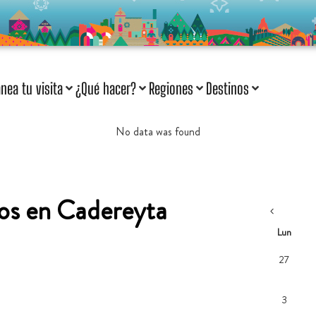
anea tu visita
¿Qué hacer?
Regiones
Destinos
No data was found
tos en Cadereyta
Lun
27
3