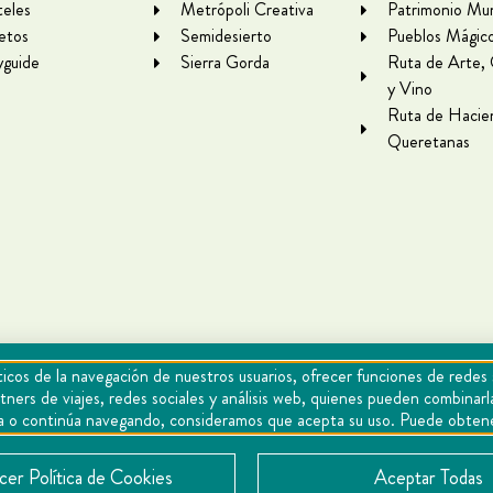
eles
Metrópoli Creativa
Patrimonio Mun
letos
Semidesierto
Pueblos Mágic
yguide
Sierra Gorda
Ruta de Arte,
y Vino
Ruta de Hacie
Queretanas
icos de la navegación de nuestros usuarios, ofrecer funciones de redes 
tners de viajes, redes sociales y análisis web, quienes pueden combina
epta o continúa navegando, consideramos que acepta su uso. Puede obten
Cookies
Aviso de privacidad
Directorio
Contacto
er Política de Cookies
Aceptar Todas