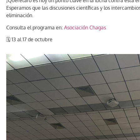
¡Querétaro es hoy un punto clave en la lucha contra esta 
Esperamos que las discusiones científicas y los intercambi
eliminación.
Consulta el programa en:
Asociación Chagas
🗓️ 13 al 17 de octubre