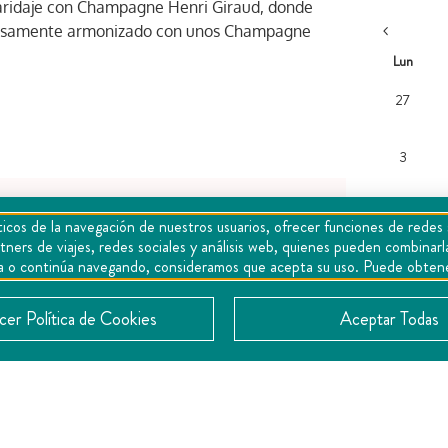
Maridaje con Champagne Henri Giraud, donde
adosamente armonizado con unos Champagne
Lun
27
3
icos de la navegación de nuestros usuarios, ofrecer funciones de redes 
tners de viajes, redes sociales y análisis web, quienes pueden combina
10
epta o continúa navegando, consideramos que acepta su uso. Puede obten
er Política de Cookies
Aceptar Todas
17