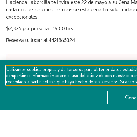
Hacienda Laborcilla te invita este 22 de mayo a su Cena 
cada uno de los cinco tiempos de esta cena ha sido cuid
excepcionales.
$2,325 por persona | 19:00 hrs
Reserva tu lugar al 4421865324
Utilizamos cookies propias y de terceros para obtener datos estadíst
compartimos información sobre el uso del sitio web con nuestros par
recopilado a partir del uso que haya hecho de sus servicios. Si ac
Conoc