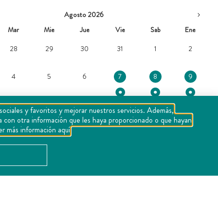
Agosto 2026
Mar
Mie
Jue
Vie
Sab
Ene
28
29
30
31
1
2
4
5
6
7
8
9
sociales y favoritos y mejorar nuestros servicios. Además,
rla con otra información que les haya proporcionado o que hayan
11
12
13
14
15
16
er más información aquí
18
19
20
21
22
23