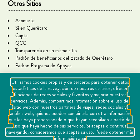
Otros Sitios
Asomarte
Sí en Querétaro
Capta
QCC
Transparencia en un mismo sitio
Padrón de beneficiarios del Estado de Querétaro
Padrón Programa de Apoyos
Utilizamos cookies propias y de terceros para obtener datos
estadísticos de la navegación de nuestros usuarios, ofrecer
funciones de redes sociales y favoritos y mejorar nuestros
servicios. Además, compartimos información sobre el uso del
sitio web con nuestros partners de viajes, redes sociales y
análisis web, quienes pueden combinarla con otra información
que les haya proporcionado o que hayan recopilado a partir del
Copyright Querétaro Travel 2021 | v 1.1
uso que haya hecho de sus servicios. Si acepta o continúa
navegando, consideramos que acepta su uso. Puede obtener más
Cookies
información aquí