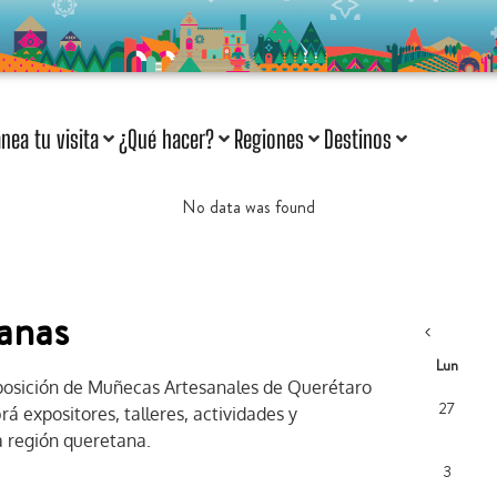
anea tu visita
¿Qué hacer?
Regiones
Destinos
No data was found
anas
Lun
Exposición de Muñecas Artesanales de Querétaro
27
rá expositores, talleres, actividades y
a región queretana.
3