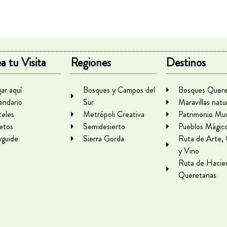
a tu Visita
Regiones
Destinos
gar aquí
Bosques y Campos del
Bosques Quere
endario
Sur
Maravillas natu
eles
Metrópoli Creativa
Patrimonio Mun
letos
Semidesierto
Pueblos Mágic
yguide
Sierra Gorda
Ruta de Arte,
y Vino
Ruta de Hacie
Queretanas