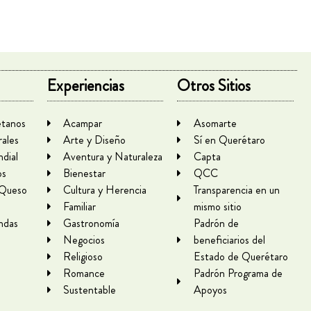
Experiencias
Otros Sitios
tanos
Acampar
Asomarte
rales
Arte y Diseño
Sí en Querétaro
dial
Aventura y Naturaleza
Capta
os
Bienestar
QCC
 Queso
Cultura y Herencia
Transparencia en un
Familiar
mismo sitio
ndas
Gastronomía
Padrón de
Negocios
beneficiarios del
Religioso
Estado de Querétaro
Romance
Padrón Programa de
Sustentable
Apoyos