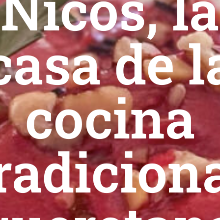
Nicos, la
casa de l
cocina
radicion