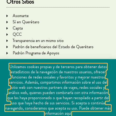
Otros Sitios
Asomarte
Sí en Querétaro
Capta
QCC
Transparencia en un mismo sitio
Padrón de beneficiarios del Estado de Querétaro
Padrón Programa de Apoyos
Utilizamos cookies propias y de terceros para obtener datos
estadísticos de la navegación de nuestros usuarios, ofrecer
funciones de redes sociales y favoritos y mejorar nuestros
servicios. Además, compartimos información sobre el uso del
sitio web con nuestros partners de viajes, redes sociales y
análisis web, quienes pueden combinarla con otra información
que les haya proporcionado o que hayan recopilado a partir del
Copyright Querétaro Travel 2021 | v 1.1
uso que haya hecho de sus servicios. Si acepta o continúa
navegando, consideramos que acepta su uso. Puede obtener más
Cookies
información aquí