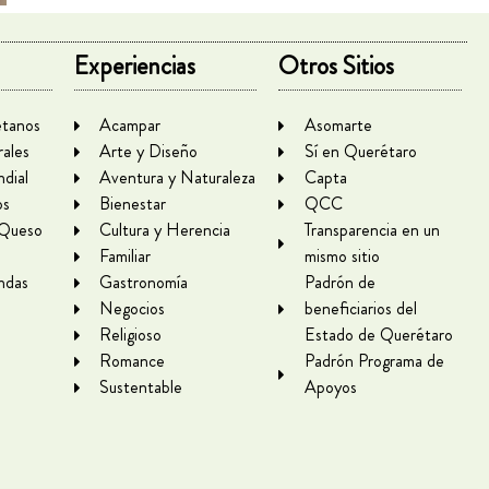
Experiencias
Otros Sitios
tanos
Acampar
Asomarte
rales
Arte y Diseño
Sí en Querétaro
dial
Aventura y Naturaleza
Capta
os
Bienestar
QCC
 Queso
Cultura y Herencia
Transparencia en un
Familiar
mismo sitio
ndas
Gastronomía
Padrón de
Negocios
beneficiarios del
Religioso
Estado de Querétaro
Romance
Padrón Programa de
Sustentable
Apoyos