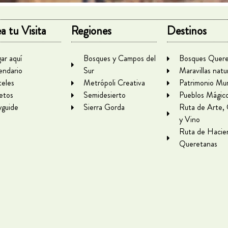
a tu Visita
Regiones
Destinos
gar aquí
Bosques y Campos del
Bosques Quere
endario
Sur
Maravillas natu
eles
Metrópoli Creativa
Patrimonio Mun
letos
Semidesierto
Pueblos Mágic
yguide
Sierra Gorda
Ruta de Arte,
y Vino
Ruta de Hacie
Queretanas