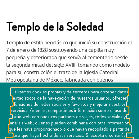
Templo de la Soledad
Templo de estilo neoclásico que inició su construcción el
7 de enero de 1828 sustituyendo una capilla muy
pequeña y deteriorada que servía al cementerio desde
la segunda mitad del siglo XVIII, tomando como modelo
para su construcción el trazo de la iglesia Catedral
Metropolitana de México, fabricada con buenos
materiales de cal y canto, se dotó de un anexo que
Utilizamos cookies propias y de terceros para obtener datos
figura un pequeño claustro. El templo fue bendecido y
estadísticos de la navegación de nuestros usuarios, ofrecer
abierto al culto público el 4 de febrero de 1835,
funciones de redes sociales y favoritos y mejorar nuestros
desempeñando inicialmente el uso de capilla del
servicios. Además, compartimos información sobre el uso del
sitio web con nuestros partners de viajes, redes sociales y
camposanto parroquial que estaba en lo que hoy ocupa
análisis web, quienes pueden combinarla con otra información
el atrio del templo principal de San Pedro y San Pablo;
que les haya proporcionado o que hayan recopilado a partir del
durante un corto periodo a mediados del siglo XIX, se
uso que haya hecho de sus servicios. Si acepta o continúa