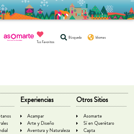
Búsqueda
Idiomas
Tus Favoritos
Experiencias
Otros Sitios
tanos
Acampar
Asomarte
rales
Arte y Diseño
Sí en Querétaro
dial
Aventura y Naturaleza
Capta