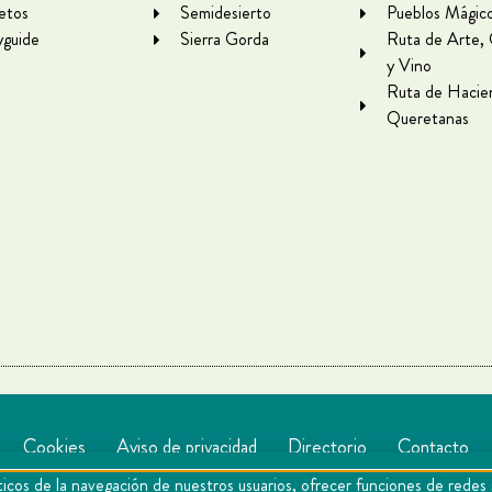
letos
Semidesierto
Pueblos Mágic
yguide
Sierra Gorda
Ruta de Arte,
y Vino
Ruta de Hacie
Queretanas
Cookies
Aviso de privacidad
Directorio
Contacto
icos de la navegación de nuestros usuarios, ofrecer funciones de redes 