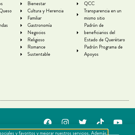
os
Bienestar
QCC
 Queso
Cultura y Herencia
Transparencia en un
Familiar
mismo sitio
ndas
Gastronomía
Padrón de
Negocios
beneficiarios del
Religioso
Estado de Querétaro
Romance
Padrón Programa de
Sustentable
Apoyos
sociales y favoritos y mejorar nuestros servicios. Además,