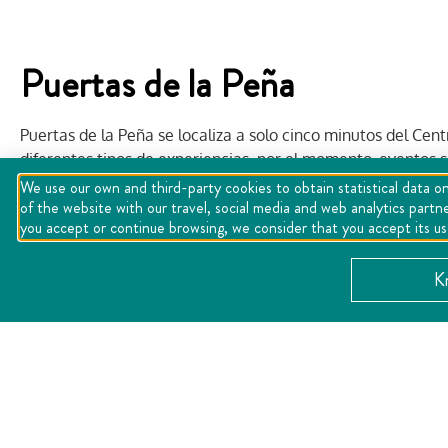
Puertas de la Peña
Puertas de la Peña se localiza a solo cinco minutos del Cent
diferentes tipos de experiencias, por el momento, eventos so
construye una cava, restaurante y otras áreas que complem
We use our own and third-party cookies to obtain statistical data on
of the website with our travel, social media and web analytics partn
Puertas de la Peña cuenta con una Capilla Consagrada para 
you accept or continue browsing, we consider that you accept its u
salón para albergar hasta 600 invitados, todo con una mage
K
Con un estilo contemporáneo Puertas de la Peña simplemente
Arte, Queso y Vino. Así que si lo que buscas es casarte o rea
CATEGORY: